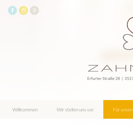
N
a
v
Willkommen
Wir stellen uns vor
Für unser
i
g
a
t
i
o